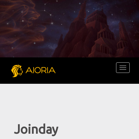
Toggle
navigati
Joinday