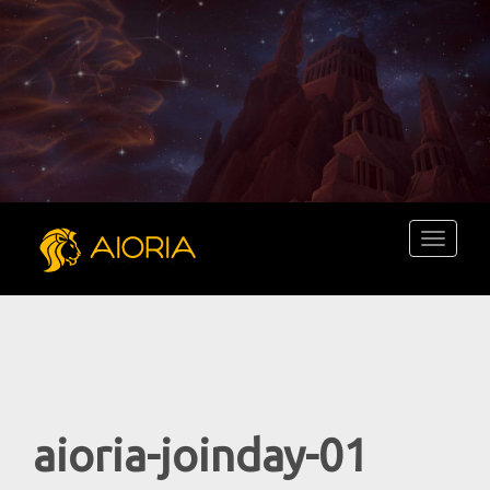
Toggle
navigati
aioria-joinday-01