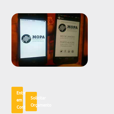
Entre
Solicitar
em
Orçamento
Contato