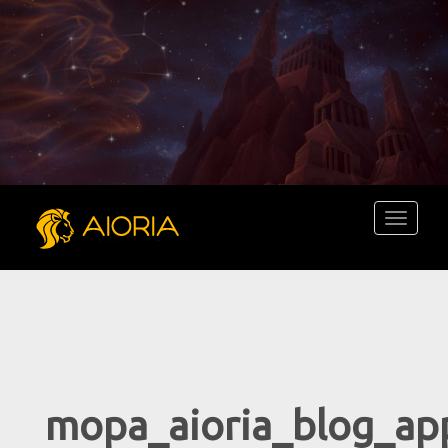
Toggle
navigati
mopa_aioria_blog_ap