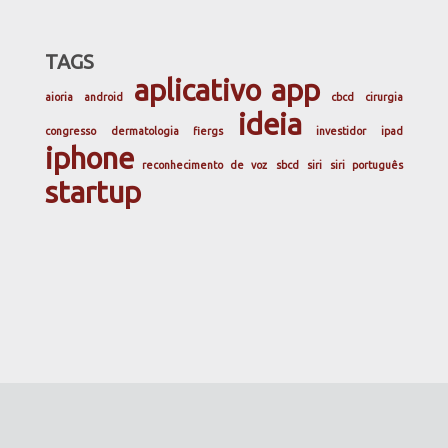
TAGS
aplicativo
app
aioria
android
cbcd
cirurgia
ideia
congresso
dermatologia
fiergs
investidor
ipad
iphone
reconhecimento de voz
sbcd
siri
siri português
startup