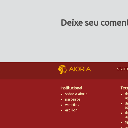
Deixe seu coment
star
Institucional
Tec
sobre a aioria
d
ap
parceiros
d
websites
a
erp lion
d
ap
ti
e