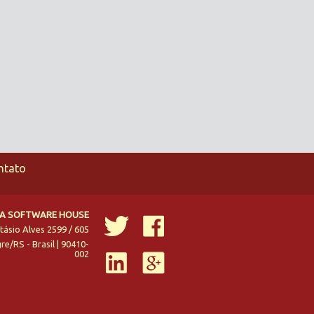
ntato
IA SOFTWARE HOUSE
tásio Alves 2599 / 605
gre
/
RS
-
Brasil
|
90410-
002