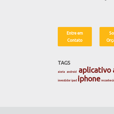
Entre em
So
Contato
Orç
TAGS
aplicativo
aioria
android
iphone
investidor
ipad
reconheci