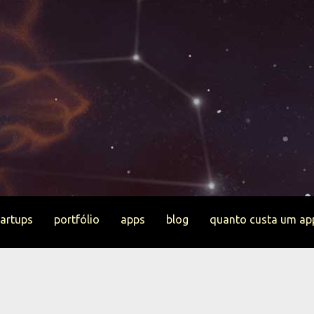
tartups
portfólio
apps
blog
quanto custa um ap