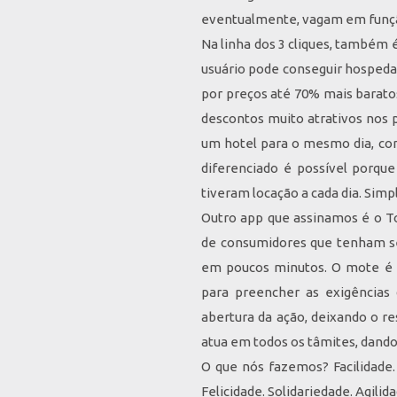
eventualmente, vagam em funçã
Na linha dos 3 cliques, também é
usuário pode conseguir hospedag
por preços até 70% mais baratos
descontos muito atrativos nos p
um hotel para o mesmo dia, c
diferenciado é possível porqu
tiveram locação a cada dia. Simp
Outro app que assinamos é o To
de consumidores que tenham se
em poucos minutos. O mote é o
para preencher as exigências
abertura da ação, deixando o r
atua em todos os tâmites, dando 
O que nós fazemos? Facilidade.
Felicidade. Solidariedade. Agili