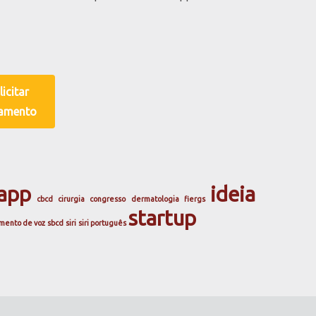
licitar
amento
app
ideia
cbcd
cirurgia
congresso
dermatologia
fiergs
startup
mento de voz
sbcd
siri
siri português