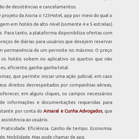
o de desistências e cancelamentos.
 projeto da Aioria o 123Hotel, app por meio do qual o
em em hotéis de alto nível (somente 4 e 5 estrelas)
. Para tanto, a plataforma disponibiliza ofertas com
reços de diárias para usuários que desejem reservar
om permanência de um pernoite no máximo. O preço
e os hotéis sobem no aplicativo os quartos que não
les, eficiente, ganha-ganha total.
maz, que permite iniciar uma ação judicial, em caso
us direitos desrespeitados por companhias aéreas,
ferecer, em alguns cliques, os campos necessários
 de informações e documentações requeridas para
estante por conta do
Amaral e Cunha Advogados
, que
assistência ao usuário.
 Praticidade. Eficiência. Ganho de tempo. Economia.
dade. Mobilidade. Mas pode chamar de app.