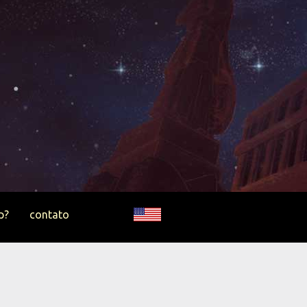
p?
contato