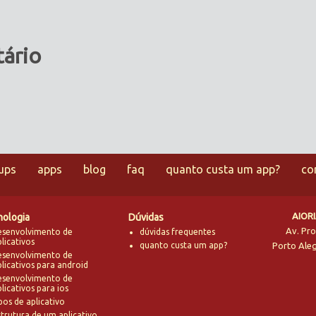
ário
tups
apps
blog
faq
quanto custa um app?
co
AIOR
nologia
Dúvidas
Av. Pro
esenvolvimento de
dúvidas frequentes
licativos
quanto custa um app?
Porto Ale
esenvolvimento de
plicativos para android
esenvolvimento de
licativos para ios
pos de aplicativo
strutura de um aplicativo