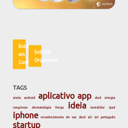
Entre
Solicitar
em
Orçamento
Contato
TAGS
aplicativo
app
aioria
android
cbcd
cirurgia
ideia
congresso
dermatologia
fiergs
investidor
ipad
iphone
reconhecimento de voz
sbcd
siri
siri português
startup