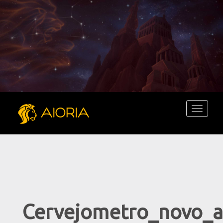
Toggle
navigati
Cervejometro_novo_a