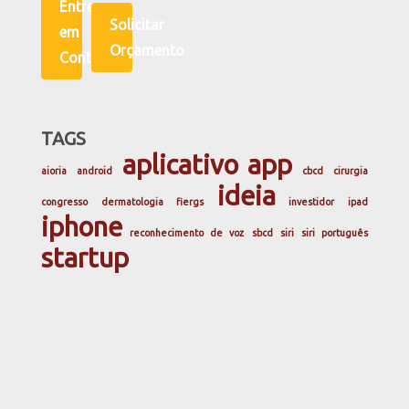
Entre
Solicitar
em
Orçamento
Contato
TAGS
aplicativo
app
aioria
android
cbcd
cirurgia
ideia
congresso
dermatologia
fiergs
investidor
ipad
iphone
reconhecimento de voz
sbcd
siri
siri português
startup